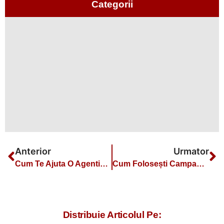
Categorii
Anterior
Urmator
Cum Te Ajuta O Agentie Social Media Marketing Sa-Ti Promovezi Afacerea
Cum Folosești Campaniile Google Ads Pentru Youtube În 2025
Distribuie Articolul Pe: