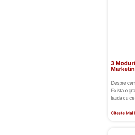
3 Moduri
Marketin
Despre campa
Exista o gr
lauda cu ce 
Citeste Mai