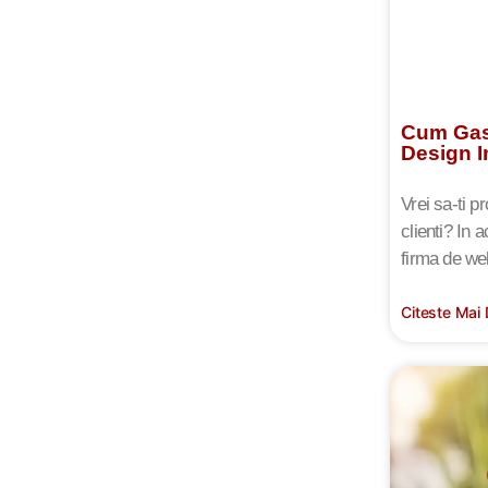
Cum Gas
Design I
Vrei sa-ti p
clienti? In 
firma de we
Citeste Mai