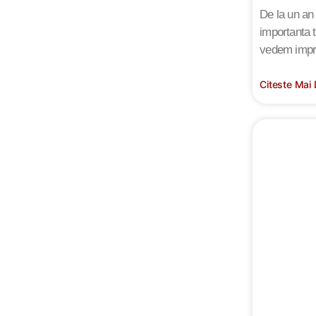
De la un an
importanta 
vedem impr
Citeste Mai