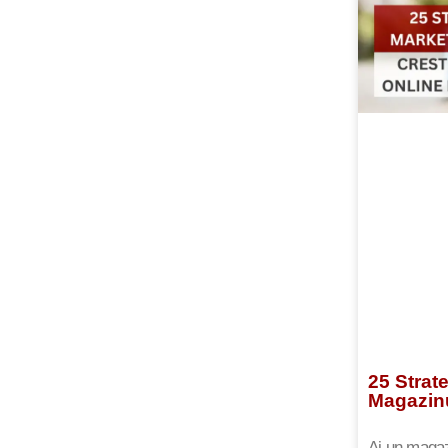
25 Strat
Magazin
Ai un magazi