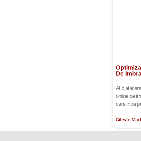
Optimiza
De Imbr
Ai o afacer
online de i
care intra p
Citeste Mai