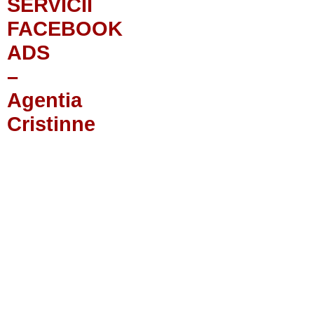
SERVICII
FACEBOOK
ADS
–
Agentia
Cristinne
NAMENT
MOVARE
ANDARD