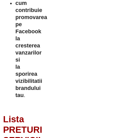
cum
contribuie
promovarea
pe
Facebook
la
cresterea
vanzarilor
si
la
sporirea
vizibilitatii
brandului
tau
.
Lista
PRETURI