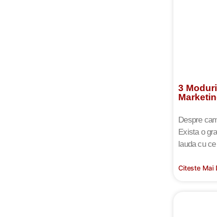
3 Moduri
Marketin
Despre campa
Exista o gr
lauda cu ce 
Citeste Mai