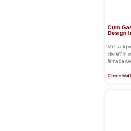
Cum Gas
Design I
Vrei sa-ti p
clienti? In 
firma de we
Citeste Mai