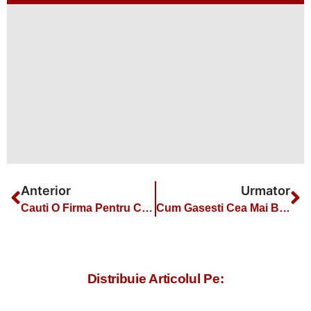
Anterior
Urmator
Cauti O Firma Pentru Crearea Unui Site? Iata Cum Sa O Alegi
Cum Gasesti Cea Mai Buna Firma De Web Design In 2025
Distribuie Articolul Pe: