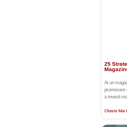
25 Strat
Magazin
Ai un magazi
promovare a 
a investi ma
Citeste Mai