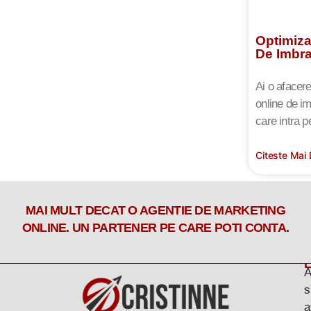
Optimiza
De Imbr
Ai o afacer
online de i
care intra p
Citeste Mai
MAI MULT DECAT O AGENTIE DE MARKETING
ONLINE. UN PARTENER PE CARE POTI CONTA.
L
A
s
a