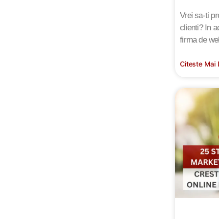
Vrei sa-ti p
clienti? In 
firma de we
Citeste Mai