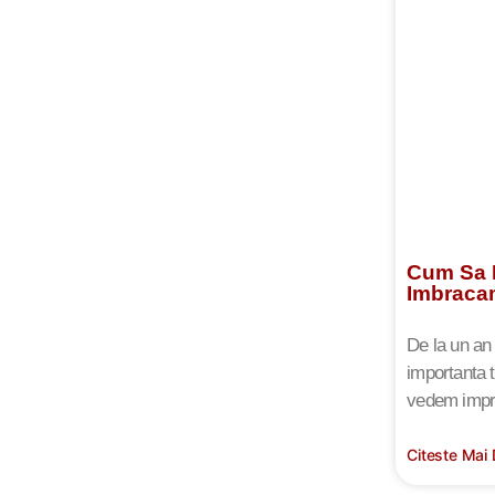
Cum Sa 
Imbracam
De la un an
importanta 
vedem impr
Citeste Mai