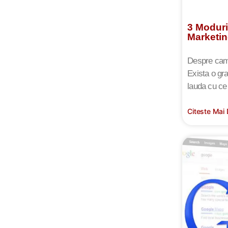
3 Moduri
Marketin
Despre campa
Exista o gr
lauda cu ce 
Citeste Mai